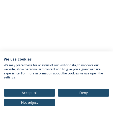
We use cookies
Política de Privacidade
Termos & Condições
We may place these for analysis of our visitor data, to improve our
website, show personalised content and to give you a great website
Direitos do Titular dos Dados
experience. For more information about the cookies we use open the
settings.
Accept all
Deny
© 2026 Universidade Católica Portuguesa
No, adjust