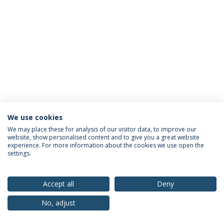
We use cookies
Política de Privacidade
Termos & Condições
We may place these for analysis of our visitor data, to improve our
website, show personalised content and to give you a great website
Direitos do Titular dos Dados
experience. For more information about the cookies we use open the
settings.
Accept all
Deny
© 2026 Universidade Católica Portuguesa
No, adjust