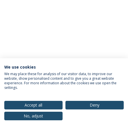
We use cookies
Política de Privacidade
Termos & Condições
We may place these for analysis of our visitor data, to improve our
website, show personalised content and to give you a great website
Direitos do Titular dos Dados
experience. For more information about the cookies we use open the
settings.
Accept all
Deny
© 2026 Universidade Católica Portuguesa
No, adjust