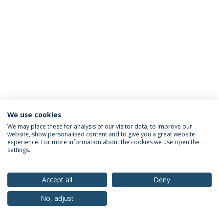
We use cookies
Política de Privacidade
Termos & Condições
We may place these for analysis of our visitor data, to improve our
website, show personalised content and to give you a great website
Direitos do Titular dos Dados
experience. For more information about the cookies we use open the
settings.
Accept all
Deny
© 2026 Universidade Católica Portuguesa
No, adjust