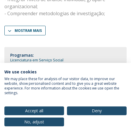
organizacional;
- Compreender metodologias de investigação;
MOSTRAR MAIS
Programas:
Licenciatura em Serviço Social
We use cookies
We may place these for analysis of our visitor data, to improve our
website, show personalised content and to give you a great website
experience. For more information about the cookies we use open the
Política de Privacidade
Termos & Condições
settings.
Direitos do Titular dos Dados
Accept all
Deny
No, adjust
© 2026 Universidade Católica Portuguesa