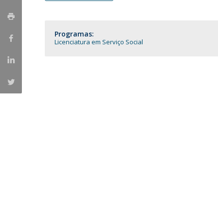
Portuguesa
Católica Research Centre for Psychological, Family and
Programas:
Social Wellbeing
Licenciatura em Serviço Social