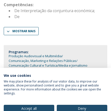
Competências:
De Interpretação da conjuntura económica;
De
MOSTRAR MAIS
Programas:
Produção Audiovisual e Multimédia
Comunicação, Marketing e Relações Públicas
Comunicação Cultural e Turística
Media e Jornalismo
We use cookies
We may place these for analysis of our visitor data, to improve our
website, show personalised content and to give you a great website
experience. For more information about the cookies we use open the
Política de Privacidade
Termos & Condições
settings.
Direitos do Titular dos Dados
Accept all
Deny