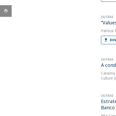
OUTRAS
“Values
Patrícia 
DOW
OUTRAS
A cond
Catarina
Culture 
OUTRAS
Estrat
Banco
Rita Curv