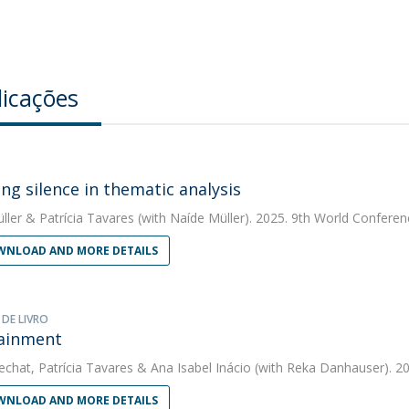
licações
ng silence in thematic analysis
ller
&
Patrícia Tavares
(with Naíde Müller). 2025. 9th World Conferen
NLOAD AND MORE DETAILS
 DE LIVRO
ainment
echat
,
Patrícia Tavares
&
Ana Isabel Inácio
(with Reka Danhauser). 20
NLOAD AND MORE DETAILS