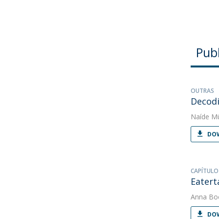
Pub
OUTRAS
Decodi
Naíde Mü
DOW
CAPÍTULO
Eatert
Anna Bo
DOW