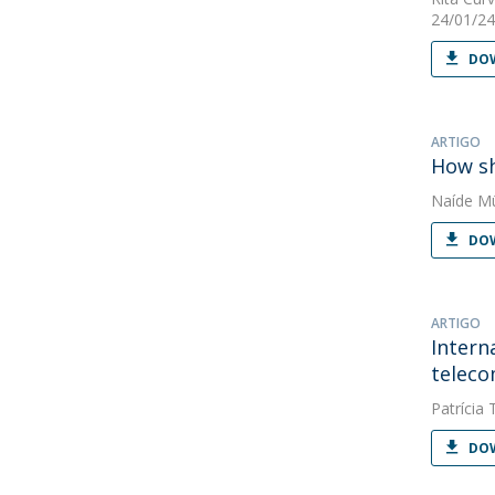
24/01/24
DOW
ARTIGO
How sh
Naíde Mü
DOW
ARTIGO
Intern
teleco
Patrícia 
DOW