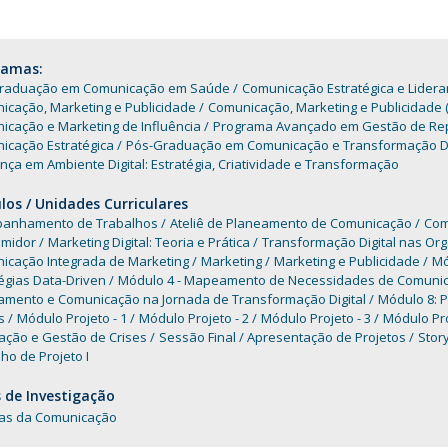
Programas
MYFCH Doutoramentos
ramas:
raduação em Comunicação em Saúde
Comunicação Estratégica e Lider
icação, Marketing e Publicidade
Comunicação, Marketing e Publicidade 
icação e Marketing de Influência
Programa Avançado em Gestão de Rep
icação Estratégica
Pós-Graduação em Comunicação e Transformação Di
nça em Ambiente Digital: Estratégia, Criatividade e Transformação
os / Unidades Curriculares
anhamento de Trabalhos
Ateliê de Planeamento de Comunicação
Com
midor
Marketing Digital: Teoria e Prática
Transformação Digital nas Or
icação Integrada de Marketing
Marketing
Marketing e Publicidade
Mó
égias Data-Driven
Módulo 4 - Mapeamento de Necessidades de Comunica
amento e Comunicação na Jornada de Transformação Digital
Módulo 8: 
is
Módulo Projeto - 1
Módulo Projeto - 2
Módulo Projeto - 3
Módulo Pro
ação e Gestão de Crises
Sessão Final / Apresentação de Projetos
Story
ho de Projeto I
 de Investigação
ias da Comunicação