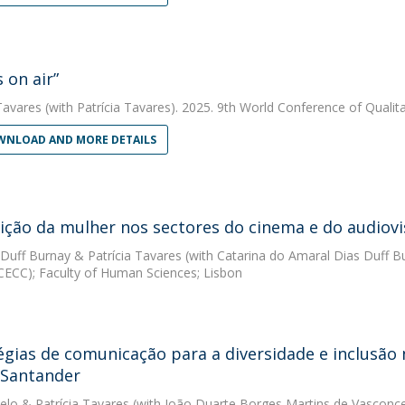
 on air”
Tavares
(with Patrícia Tavares). 2025. 9th World Conference of Qualit
NLOAD AND MORE DETAILS
ição da mulher nos sectores do cinema e do audiovi
 Duff Burnay
&
Patrícia Tavares
(with Catarina do Amaral Dias Duff B
(CECC); Faculty of Human Sciences; Lisbon
égias de comunicação para a diversidade e inclusão 
 Santander
elo
&
Patrícia Tavares
(with João Duarte Borges Martins de Vasconc