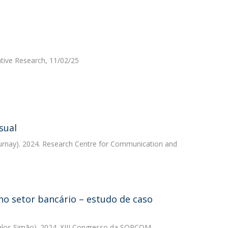
ative Research, 11/02/25
sual
urnay). 2024. Research Centre for Communication and
no setor bancário – estudo de caso
elos Simão). 2024. XIII Congresso da SOPCOM,