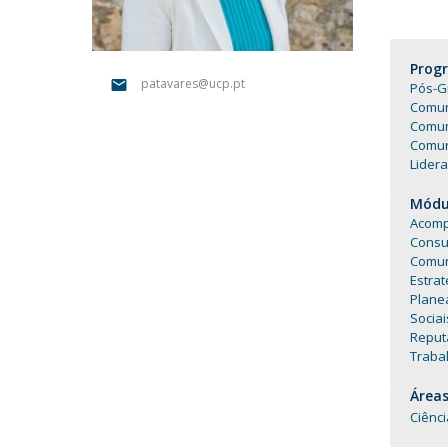
Portuguesa
Católica Research Centre for Psychological, Family and
Prog
Social Wellbeing
patavares@ucp.pt
Pós-G
Comun
Comun
Comun
Lidera
Módul
Acomp
Consu
Comun
Estrat
Plane
Socia
Reput
Trabal
Áreas
Ciênc