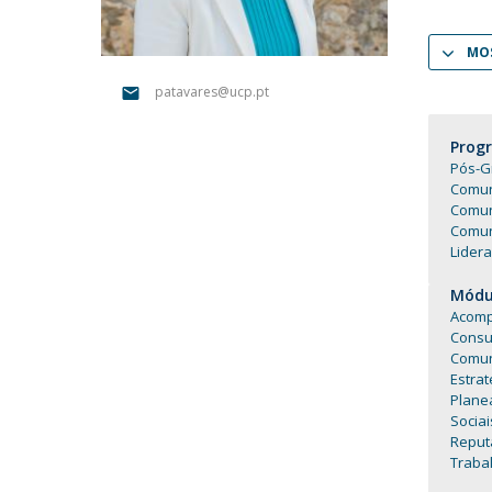
Portuguesa
Católica Research Centre for Psychological, Family and
MOS
Social Wellbeing
patavares@ucp.pt
Prog
Pós-G
Comun
Comun
Comun
Lidera
Módul
Acomp
Consu
Comun
Estrat
Plane
Socia
Reput
Trabal