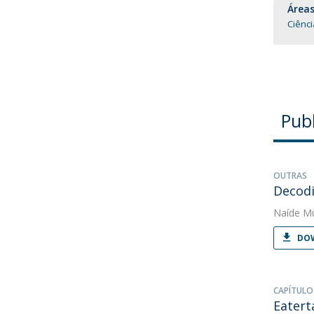
Áreas
Ciênc
Pub
OUTRAS
Decodi
Naíde Mü
DOW
CAPÍTULO
Eatert