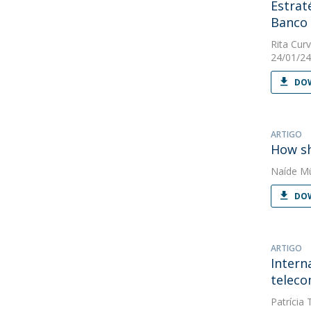
Estrat
Banco
Rita Curv
24/01/24
DOW
ARTIGO
How sh
Naíde Mü
DOW
ARTIGO
Intern
teleco
Patrícia 