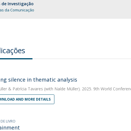
 de Investigação
ias da Comunicação
licações
ng silence in thematic analysis
ller
&
Patrícia Tavares
(with Naíde Müller). 2025. 9th World Conferen
NLOAD AND MORE DETAILS
 DE LIVRO
ainment