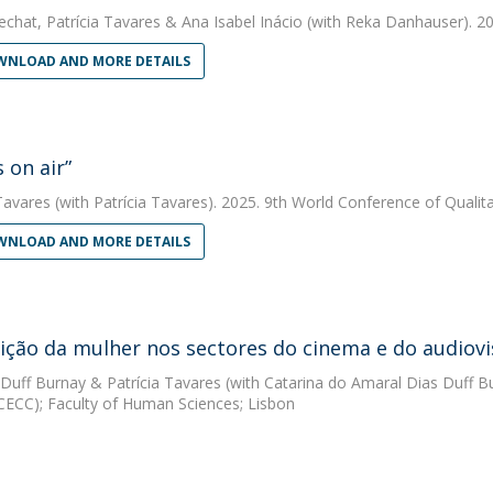
echat
,
Patrícia Tavares
&
Ana Isabel Inácio
(with Reka Danhauser). 20
NLOAD AND MORE DETAILS
 on air”
Tavares
(with Patrícia Tavares). 2025. 9th World Conference of Qualit
NLOAD AND MORE DETAILS
ição da mulher nos sectores do cinema e do audiovi
 Duff Burnay
&
Patrícia Tavares
(with Catarina do Amaral Dias Duff B
(CECC); Faculty of Human Sciences; Lisbon