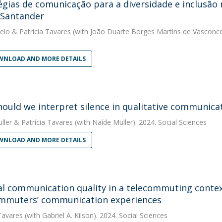
égias de comunicação para a diversidade e inclusão 
 Santander
elo
&
Patrícia Tavares
(with João Duarte Borges Martins de Vasconc
NLOAD AND MORE DETAILS
ould we interpret silence in qualitative communicat
ller
&
Patrícia Tavares
(with Naíde Müller). 2024. Social Sciences
NLOAD AND MORE DETAILS
al communication quality in a telecommuting contex
mmuters’ communication experiences
Tavares
(with Gabriel A. Kilson). 2024. Social Sciences