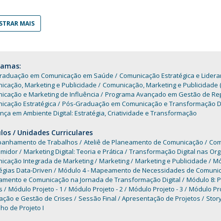
Programas
MYFCH Doutoramentos
TRAR MAIS
ramas:
raduação em Comunicação em Saúde
Comunicação Estratégica e Lider
icação, Marketing e Publicidade
Comunicação, Marketing e Publicidade 
icação e Marketing de Influência
Programa Avançado em Gestão de Rep
icação Estratégica
Pós-Graduação em Comunicação e Transformação Di
nça em Ambiente Digital: Estratégia, Criatividade e Transformação
os / Unidades Curriculares
anhamento de Trabalhos
Ateliê de Planeamento de Comunicação
Com
midor
Marketing Digital: Teoria e Prática
Transformação Digital nas Or
icação Integrada de Marketing
Marketing
Marketing e Publicidade
Mó
égias Data-Driven
Módulo 4 - Mapeamento de Necessidades de Comunica
amento e Comunicação na Jornada de Transformação Digital
Módulo 8: 
is
Módulo Projeto - 1
Módulo Projeto - 2
Módulo Projeto - 3
Módulo Pro
ação e Gestão de Crises
Sessão Final / Apresentação de Projetos
Story
ho de Projeto I