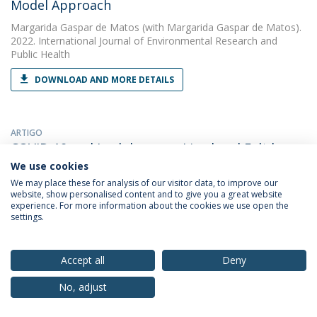
Model Approach
Margarida Gaspar de Matos
(with Margarida Gaspar de Matos).
2022. International Journal of Environmental Research and
Public Health
DOWNLOAD AND MORE DETAILS
ARTIGO
COVID-19 and Lockdown, as Lived and Felt by
University Students
We use cookies
We may place these for analysis of our visitor data, to improve our
Margarida Gaspar de Matos
(with Cátia Branquinho). 2022.
website, show personalised content and to give you a great website
International Journal of Environmental Research and Public
experience. For more information about the cookies we use open the
Health
settings.
DOWNLOAD AND MORE DETAILS
Accept all
Deny
No, adjust
ARTIGO
Desenvoltura social, regulação parental e