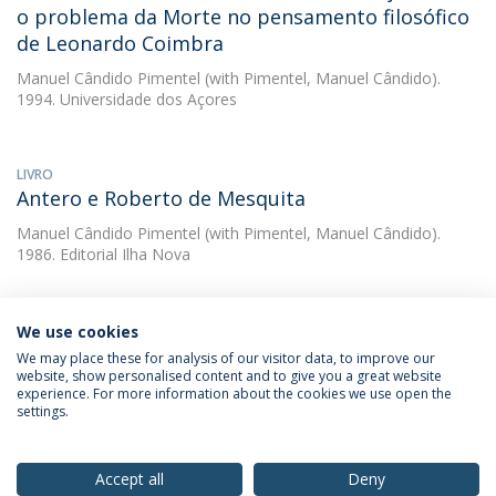
o problema da Morte no pensamento filosófico
de Leonardo Coimbra
Manuel Cândido Pimentel
(with Pimentel, Manuel Cândido).
1994. Universidade dos Açores
LIVRO
Antero e Roberto de Mesquita
Manuel Cândido Pimentel
(with Pimentel, Manuel Cândido).
1986. Editorial Ilha Nova
We use cookies
We may place these for analysis of our visitor data, to improve our
website, show personalised content and to give you a great website
experience. For more information about the cookies we use open the
Política de Privacidade
Termos & Condições
settings.
Direitos do Titular dos Dados
Accept all
Deny