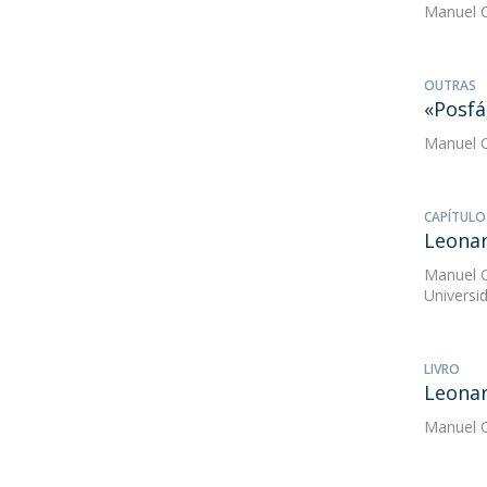
Manuel C
OUTRAS
«Posfá
Manuel C
CAPÍTULO
Leona
Manuel C
Universi
LIVRO
Leonar
Manuel C