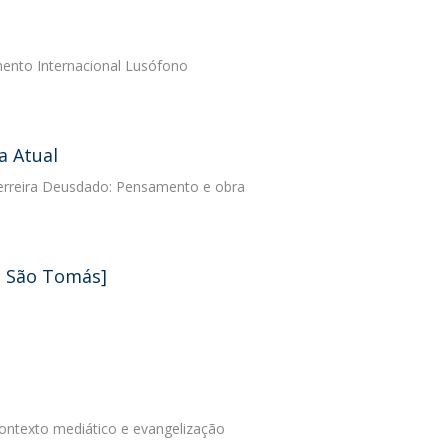
mento Internacional Lusófono
a Atual
Ferreira Deusdado: Pensamento e obra
e São Tomás]
Contexto mediático e evangelização