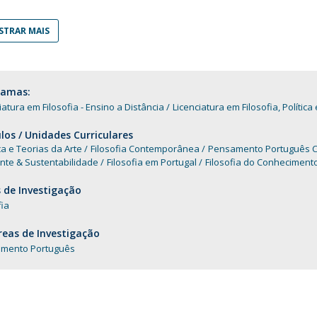
Programas
MYFCH Doutoramentos
TRAR MAIS
ramas:
iatura em Filosofia - Ensino a Distância
Licenciatura em Filosofia, Polític
os / Unidades Curriculares
ca e Teorias da Arte
Filosofia Contemporânea
Pensamento Português 
nte & Sustentabilidade
Filosofia em Portugal
Filosofia do Conheciment
 de Investigação
fia
eas de Investigação
mento Português