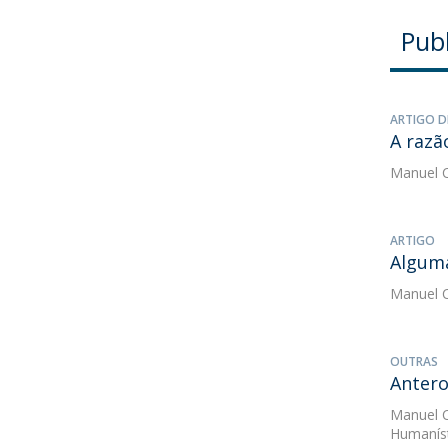
Pub
ARTIGO D
A razã
Manuel C
ARTIGO
Alguma
Manuel C
OUTRAS
Antero
Manuel C
Humaníst