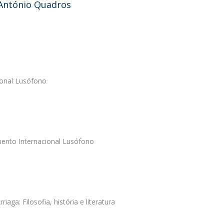
 António Quadros
ional Lusófono
mento Internacional Lusófono
aga: Filosofia, história e literatura