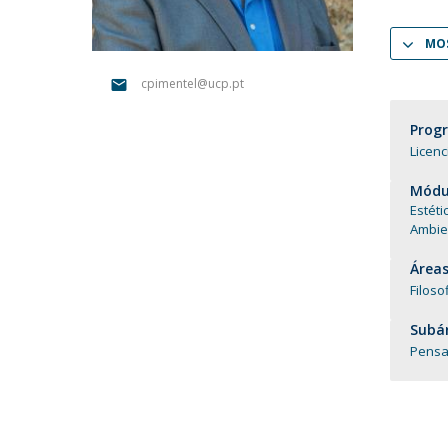
Portuguesa
MOS
Católica Research Centre for Psychological, Family and
Social Wellbeing
cpimentel@ucp.pt
Prog
Licenc
Módul
Estéti
Ambie
Áreas
Filoso
Subár
Pensa