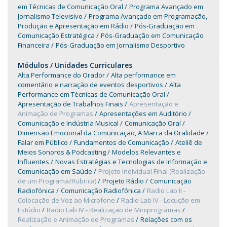
em Técnicas de Comunicação Oral
Programa Avançado em
Jornalismo Televisivo
Programa Avançado em Programação,
Produção e Apresentação em Rádio
Pós-Graduação em
Comunicação Estratégica
Pós-Graduação em Comunicação
Financeira
Pós-Graduação em Jornalismo Desportivo
Módulos / Unidades Curriculares
Alta Performance do Orador
Alta performance em
comentário e narração de eventos desportivos
Alta
Performance em Técnicas de Comunicação Oral
Apresentação de Trabalhos Finais
Apresentação e
Animação de Programas
Apresentações em Auditório
Comunicação e Indústria Musical
Comunicação Oral
Dimensão Emocional da Comunicação, A Marca da Oralidade
Falar em Público
Fundamentos de Comunicação
Ateliê de
Meios Sonoros & Podcasting
Modelos Relevantes e
Influentes
Novas Estratégias e Tecnologias de Informação e
Comunicação em Saúde
Projeto Individual Final (Realização
de um Programa/Rubrica)
Projeto Rádio
Comunicação
Radiofónica
Comunicação Radiofónica
Radio Lab II -
Colocação de Voz ao Microfone
Radio Lab IV - Locução em
Estúdio
Radio Lab IV - Realização de Miniprogramas
Realização e Animação de Programas
Relações com os