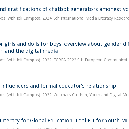
nd gratifications of chatbot generators amongst yo
pos
(with Ioli Campos). 2024. 5th International Media Literacy Rese
or girls and dolls for boys: overview about gender d
en and the digital media
pos
(with Ioli Campos). 2022. ECREA 2022 9th European Communicati
l influencers and formal educator’s relationship
pos
(with Ioli Campos). 2022. Webinars Children, Youth and Digital Med
Literacy for Global Education: Tool-Kit for Youth Mul