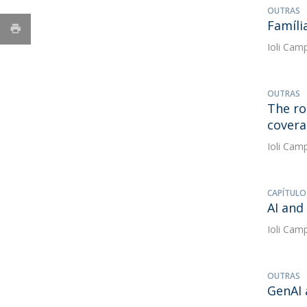
OUTRAS
Famíli
Ioli Cam
OUTRAS
The ro
covera
Ioli Cam
CAPÍTULO
AI and
Ioli Cam
OUTRAS
GenAI 