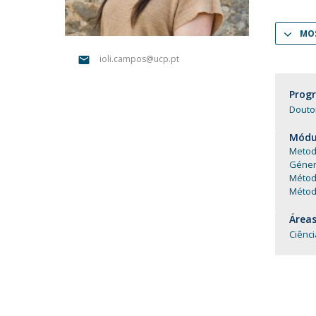
Portuguesa
Católica Research Centre for Psychological, Family and
MOS
Social Wellbeing
ioli.campos@ucp.pt
Prog
Douto
Módul
Metod
Género
Métod
Método
Áreas
Ciênc