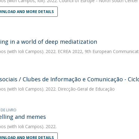
pos
(with Campos, Ioli). 2022. Council of Europe - North South Center
NLOAD AND MORE DETAILS
ing in a world of deep mediatization
pos
(with Ioli Campos). 2022. ECREA 2022, 9th European Communicati
sociais / Clubes de Informação e Comunicação - Cic
pos
(with Ioli Campos). 2022. Direcção-Geral de Educação
 DE LIVRO
elling and memes
pos
(with Ioli Campos). 2022.
NLOAD AND MORE DETAILS