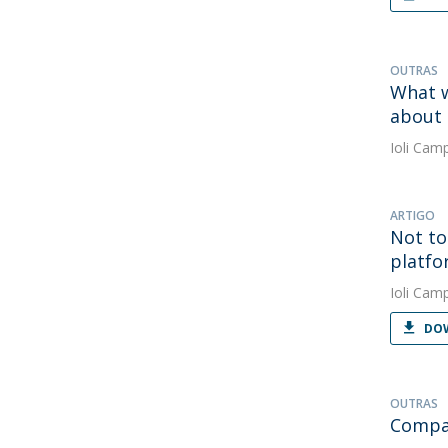
OUTRAS
What w
about 
Ioli Cam
ARTIGO
Not to
platfo
Ioli Cam
DOW
OUTRAS
Compar