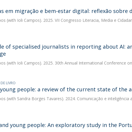
as em migração e bem-estar digital: reflexão sobre 
pos
(with Ioli Campos). 2025. VII Congresso Literacia, Media e Cidada
le of specialised journalists in reporting about AI: 
ge
pos
(with Ioli Campos). 2025. 30th Annual International Conference o
 DE LIVRO
 young people: a review of the current state of the a
pos
(with Sandra Borges Tavares). 2024. Comunicação e inteligência arti
and young people: An exploratory study in the Port