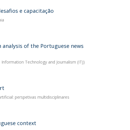
desafios e capacitação
nia
an analysis of the Portuguese news
n Information Technology and Journalism (ITJ)
rt
ficial: perspetivas multidisciplinares
uguese context