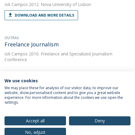
Ioli Campos
2012. Nova University of Lisbon
DOWNLOAD AND MORE DETAILS
OUTRAS
Freelance Journalism
Ioli Campos
2010. Freelance and Specialized Journalism
Conference
We use cookies
We may place these for analysis of our visitor data, to improve our
website, show personalised content and to give you a great website
experience. For more information about the cookies we use open the
Política de Privacidade
Termos & Condições
settings.
Direitos do Titular dos Dados
Accept all
Deny
No, adjust