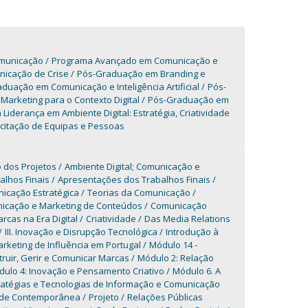
omunicação
Programa Avançado em Comunicação e
icação de Crise
Pós-Graduação em Branding e
duação em Comunicação e Inteligência Artificial
Pós-
arketing para o Contexto Digital
Pós-Graduação em
derança em Ambiente Digital: Estratégia, Criatividade
itação de Equipas e Pessoas
 dos Projetos
Ambiente Digital; Comunicação e
lhos Finais
Apresentações dos Trabalhos Finais
icação Estratégica
Teorias da Comunicação
icação e Marketing de Conteúdos
Comunicação
cas na Era Digital
Criatividade
Das Media Relations
III. Inovação e Disrupção Tecnológica
Introdução à
rketing de Influência em Portugal
Módulo 14 -
ruir, Gerir e Comunicar Marcas
Módulo 2: Relação
ulo 4: Inovação e Pensamento Criativo
Módulo 6. A
atégias e Tecnologias de Informação e Comunicação
ade Contemporânea
Projeto
Relações Públicas