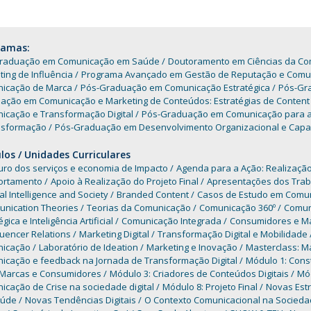
Programas
MYFCH Doutoramentos
ramas:
raduação em Comunicação em Saúde
Doutoramento em Ciências da C
ing de Influência
Programa Avançado em Gestão de Reputação e Comun
icação de Marca
Pós-Graduação em Comunicação Estratégica
Pós-Gra
ação em Comunicação e Marketing de Conteúdos: Estratégias de Content M
icação e Transformação Digital
Pós-Graduação em Comunicação para a Li
nsformação
Pós-Graduação em Desenvolvimento Organizacional e Capac
os / Unidades Curriculares
turo dos serviços e economia de Impacto
Agenda para a Ação: Realização
rtamento
Apoio à Realização do Projeto Final
Apresentações dos Traba
cial Intelligence and Society
Branded Content
Casos de Estudo em Comun
nication Theories
Teorias da Comunicação
Comunicação 360º
Comun
gica e Inteligência Artificial
Comunicação Integrada
Consumidores e Mar
luencer Relations
Marketing Digital
Transformação Digital e Mobilidade
icação
Laboratório de Ideation
Marketing e Inovação
Masterclass: Ma
icação e feedback na Jornada de Transformação Digital
Módulo 1: Const
 Marcas e Consumidores
Módulo 3: Criadores de Conteúdos Digitais
Mód
cação de Crise na sociedade digital
Módulo 8: Projeto Final
Novas Estr
aúde
Novas Tendências Digitais
O Contexto Comunicacional na Socied