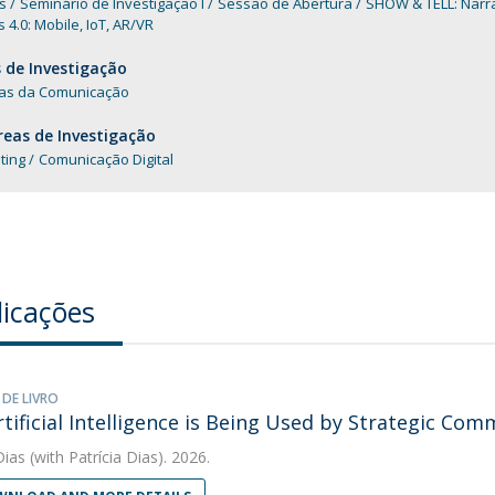
is
Seminário de Investigação I
Sessão de Abertura
SHOW & TELL: Narra
 4.0: Mobile, IoT, AR/VR
 de Investigação
ias da Comunicação
eas de Investigação
ting
Comunicação Digital
licações
 DE LIVRO
tificial Intelligence is Being Used by Strategic Com
Dias
(with Patrícia Dias). 2026.