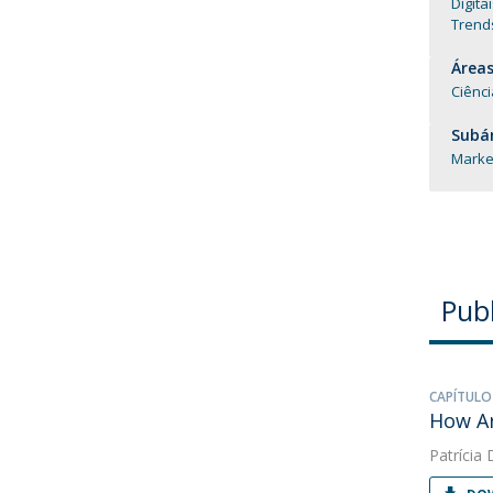
Digita
Trends
Áreas
Ciênc
Subár
Marke
Pub
CAPÍTULO
How Ar
Patrícia 