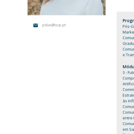
Portuguesa
Católica Research Centre for Psychological, Family and
Prog
Social Wellbeing
pdias@ucp.pt
Pós-G
Market
Comun
Gradu
Comun
e Tra
Módul
3 - Fu
Compo
Artifi
Commu
Estraté
às Inf
Comun
Comun
entre
Comuni
em S