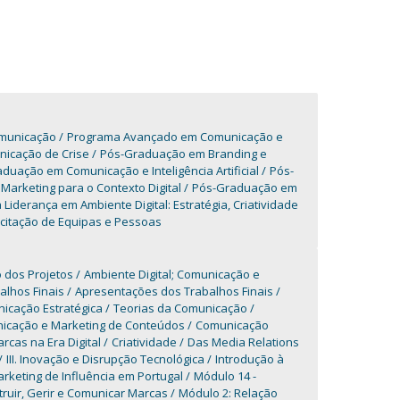
omunicação
Programa Avançado em Comunicação e
icação de Crise
Pós-Graduação em Branding e
duação em Comunicação e Inteligência Artificial
Pós-
arketing para o Contexto Digital
Pós-Graduação em
derança em Ambiente Digital: Estratégia, Criatividade
itação de Equipas e Pessoas
 dos Projetos
Ambiente Digital; Comunicação e
lhos Finais
Apresentações dos Trabalhos Finais
icação Estratégica
Teorias da Comunicação
icação e Marketing de Conteúdos
Comunicação
cas na Era Digital
Criatividade
Das Media Relations
III. Inovação e Disrupção Tecnológica
Introdução à
rketing de Influência em Portugal
Módulo 14 -
ruir, Gerir e Comunicar Marcas
Módulo 2: Relação