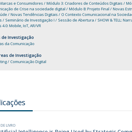
 Marcas e Consumidores
Módulo 3: Criadores de Conteúdos Digitais
Mód
cação de Crise na sociedade digital
Módulo 8: Projeto Final
Novas Estr
aúde
Novas Tendências Digitais
O Contexto Comunicacional na Socied
is
Seminário de Investigação I
Sessão de Abertura
SHOW & TELL: Narra
 4.0: Mobile, IoT, AR/VR
 de Investigação
ias da Comunicação
eas de Investigação
ting
Comunicação Digital
licações
 DE LIVRO
tificial Intelligence is Being Used by Strategic Com