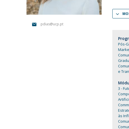
Portuguesa
Católica Research Centre for Psychological, Family and
MOS
Social Wellbeing
pdias@ucp.pt
Prog
Pós-G
Market
Comun
Gradu
Comun
e Tra
Módul
3 - Fu
Compo
Artifi
Commu
Estraté
às Inf
Comun
Comun