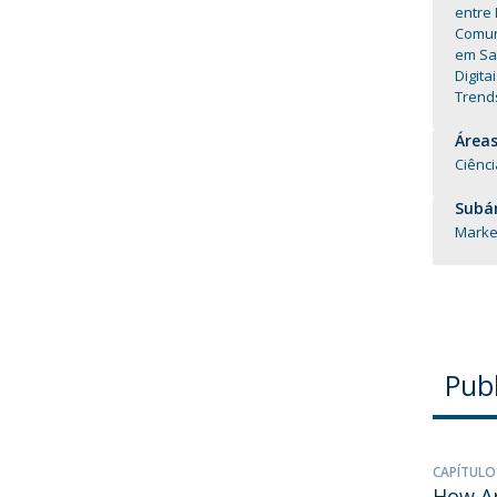
entre
Comuni
em S
Digita
Trends
Áreas
Ciênc
Subár
Marke
Pub
CAPÍTULO
How Ar