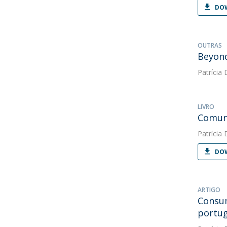
DOW
OUTRAS
Beyond
Patrícia 
LIVRO
Comuni
Patrícia 
DOW
ARTIGO
Consum
portu