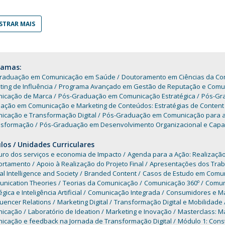
Programas
MYFCH Doutoramentos
TRAR MAIS
ramas:
raduação em Comunicação em Saúde
Doutoramento em Ciências da C
ing de Influência
Programa Avançado em Gestão de Reputação e Comun
icação de Marca
Pós-Graduação em Comunicação Estratégica
Pós-Gra
ação em Comunicação e Marketing de Conteúdos: Estratégias de Content M
icação e Transformação Digital
Pós-Graduação em Comunicação para a Li
nsformação
Pós-Graduação em Desenvolvimento Organizacional e Capac
os / Unidades Curriculares
turo dos serviços e economia de Impacto
Agenda para a Ação: Realização
rtamento
Apoio à Realização do Projeto Final
Apresentações dos Traba
cial Intelligence and Society
Branded Content
Casos de Estudo em Comun
nication Theories
Teorias da Comunicação
Comunicação 360º
Comun
gica e Inteligência Artificial
Comunicação Integrada
Consumidores e Mar
luencer Relations
Marketing Digital
Transformação Digital e Mobilidade
icação
Laboratório de Ideation
Marketing e Inovação
Masterclass: Ma
icação e feedback na Jornada de Transformação Digital
Módulo 1: Const