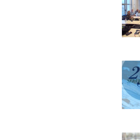
Portuguesa
Católica Research Centre for Psychological, Family and
Social Wellbeing