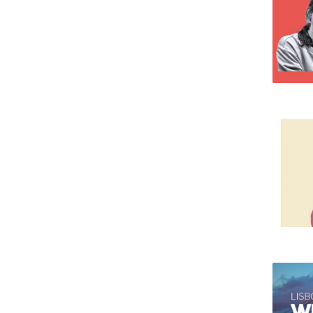
Portuguesa
Católica Research Centre for Psychological, Family and
Social Wellbeing