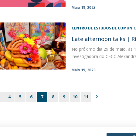
Maio 19, 2023
CENTRO DE ESTUDOS DE COMUNIC
Late afternoon talks | R
No próximo dia 29 de maio, às 17h
investigadora do CECC Alexandra 
Maio 19, 2023
4
5
6
7
8
9
10
11