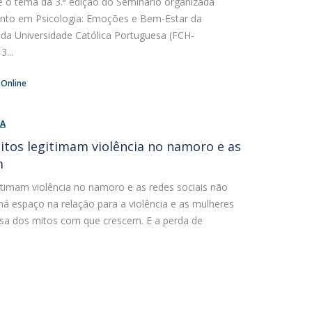
 o tema da 3.ª edição do Seminário organizada
nto em Psicologia: Emoções e Bem-Estar da
da Universidade Católica Portuguesa (FCH-
3...
 Online
IA
itos legitimam violência no namoro e as
m
itimam violência no namoro e as redes sociais não
 espaço na relação para a violência e as mulheres
usa dos mitos com que crescem. E a perda de