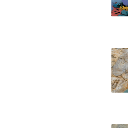
Portuguesa
Católica Research Centre for Psychological, Family and
Social Wellbeing