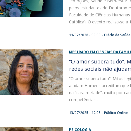
“Emoções, Saúde e Bem-estar” é
Programas
pelos estudantes do Doutorame
MYFCH Doutoramentos
Faculdade de Ciências Humanas 
Católica). O evento realiza-se a 1
11/02/2026 - 00:00
Diário da Saúde
MESTRADO EM CIÊNCIAS DA FAMÍL
“O amor supera tudo”. M
redes sociais não ajuda
“O amor supera tudo”. Mitos leg
ajudam Homens acreditam que há
na “cara metade”, muito por ca
competências...
13/07/2025 - 12:05
Público Online
PSICOLOGIA