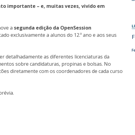
Programas
to importante – e, muitas vezes, vivido em
MYFCH Doutoramentos
L
move a
segunda edição da OpenSession
cado exclusivamente a alunos do 12.º ano e aos seus
F
F
r detalhadamente as diferentes licenciaturas da
mentos sobre candidaturas, propinas e bolsas. No
estões diretamente com os coordenadores de cada curso
prévia.