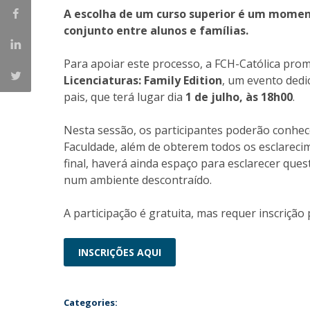
A escolha de um curso superior é um momen
Portuguesa
conjunto entre alunos e famílias.
Católica Research Centre for Psychological, Family and
Social Wellbeing
Para apoiar este processo, a FCH-Católica pro
Licenciaturas: Family Edition
, um evento dedi
pais, que terá lugar dia
1 de julho, às 18h00
.
Nesta sessão, os participantes poderão conhece
Faculdade, além de obterem todos os esclareci
final, haverá ainda espaço para esclarecer qu
num ambiente descontraído.
A participação é gratuita, mas requer inscrição 
INSCRIÇÕES AQUI
Categories: