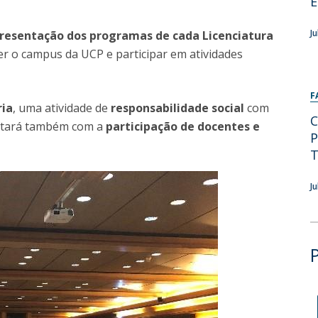
E
Programas
MYFCH Doutoramentos
J
resentação dos programas de cada Licenciatura
r o campus da UCP e participar em atividades
F
ria
, uma atividade de
responsabilidade social
com
C
ontará também com a
participação de docentes e
P
T
J