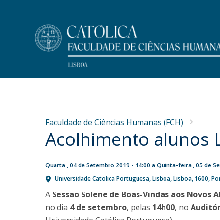
Licenciaturas
Corpo Docente
Apresentação
NOTÍCIAS
Programas
Mensagem da Diretora
Investigação
Faculdade de Ciências Humanas (FCH)
Porquê escolher uma Licenciatura na FCH?
Direção da FCH
Acolhimento alunos 
Concurso de recrutamento
Publicações
Vida no Campus
Missão
de um Professor Auxiliar
Dissertações de Mestrados
Vem conhecer a FCH
História
Teses de Doutoramento
na área de Psicologia da
Alojamento
Regulamentos e Normas
Quarta , 04 de Setembro 2019 - 14:00
a
Quinta-feira , 05 de S
Admissões
Universidade Catolica Portuguesa
Lisboa
Lisboa
1600
Po
Educação
Centros de Estudos
Bolsas de Mérito
Provas Públicas
A
Sessão Solene de Boas-Vindas aos Novos A
Sex, 31 Jul 2026 - 11:37
MYFCH Licenciaturas
no dia
4 de setembro
, pelas
14h00
, no
Auditó
Centro de Estudos de Comunicação e Cultura
Centro de Estudos dos Povos e Culturas de Expressão