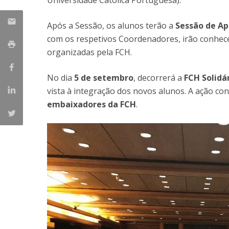
Universidade Católica Portuguesa).
Portuguesa
Católica Research Centre for Psychological, Family and
Após a Sessão, os alunos terão a
Sessão de Ap
Social Wellbeing
com os respetivos Coordenadores, irão conhece
organizadas pela FCH.
No dia
5 de setembro
, decorrerá a
FCH Solidá
vista à integração dos novos alunos. A ação c
embaixadores da FCH
.