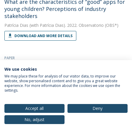
What are the characteristics of “good” apps for
young children? Perceptions of industry
stakeholders
Patrícia Dias
(with Patrícia Dias). 2022. Observatorio (OBS*)
DOWNLOAD AND MORE DETAILS
PAPER
“I’m not sure how they make money”: How
We use cookies
Tweens and Teenagers Perceive the Business of
We may place these for analysis of our visitor data, to improve our
Social Media, Influencers and Brands
website, show personalised content and to give you a great website
experience. For more information about the cookies we use open the
Patrícia Dias
(with Dias, Patrícia). 2022. Media Education
settings.
Research Journal
DOWNLOAD AND MORE DETAILS
Accept all
Deny
No, adjust
BOOK CHAPTER