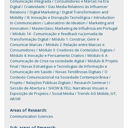
Comunicação Integrada
Consumidores e Marcas na Era
Digital
Criatividade
Das Media Relations às Influencer
Relations
Digital Marketing
Digital Transformation and
Mobility
III. Inovação e Disrupção Tecnológica
Introduction
to Communication
Laboratório de Ideation
Marketing and
Innovation
Masterclass: Marketing de Influência em Portugal
Módulo 14 - Comunicação e feedback na Jornada de
Transformação Digital
Módulo 1: Construir, Gerir e
Comunicar Marcas
Módulo 2: Relação entre Marcas e
Consumidores
Módulo 3: Criadores de Conteúdos Digitais
Módulo 4: Inovação e Pensamento Criativo
Módulo 6: A
Comunicação de Crise na sociedade digital
Módulo 8: Projeto
Final
Novas Estratégias e Tecnologias de Informação e
Comunicação em Saúde
Novas Tendências Digitais
O
Contexto Comunicacional na Sociedade Contemporânea
Projeto
Relações Públicas Digitais
Research Seminar I
Sessão de Abertura
SHOW & TELL: Narrativas Visuais e
Exposição de Projetos
Social Media
Trends 4.0: Mobile, IoT,
AR/VR
Areas of Research:
Communication Sciences
Sub-areas of Research: