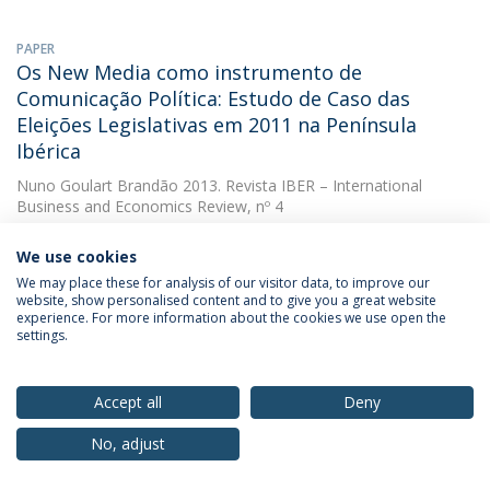
PAPER
Os New Media como instrumento de
Comunicação Política: Estudo de Caso das
Eleições Legislativas em 2011 na Península
Ibérica
Nuno Goulart Brandão
2013. Revista IBER – International
Business and Economics Review, nº 4
DOWNLOAD AND MORE DETAILS
We use cookies
We may place these for analysis of our visitor data, to improve our
website, show personalised content and to give you a great website
experience. For more information about the cookies we use open the
PAPER
settings.
A socialização e Responsabilidade social dos
Media
Accept all
Deny
Nuno Goulart Brandão
(with Nuno Goulart Brandão). 2012.
Revista Comunicação Empresarial
No, adjust
DOWNLOAD AND MORE DETAILS