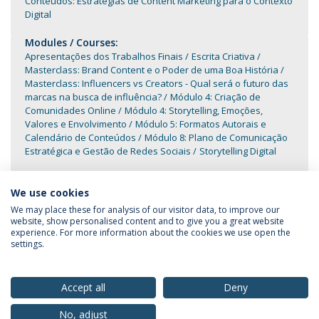
Conteúdos: Estratégias de Content Marketing para o Contexto
Digital
Modules / Courses:
Apresentações dos Trabalhos Finais
Escrita Criativa
Masterclass: Brand Content e o Poder de uma Boa História
Masterclass: Influencers vs Creators - Qual será o futuro das
marcas na busca de influência?
Módulo 4: Criação de
Comunidades Online
Módulo 4: Storytelling, Emoções,
Valores e Envolvimento
Módulo 5: Formatos Autorais e
Calendário de Conteúdos
Módulo 8: Plano de Comunicação
Estratégica e Gestão de Redes Sociais
Storytelling Digital
We use cookies
We may place these for analysis of our visitor data, to improve our
website, show personalised content and to give you a great website
experience. For more information about the cookies we use open the
settings.
Privacy Policy
Terms & Conditions
Rights of Data Subjects
Accept all
Deny
No, adjust