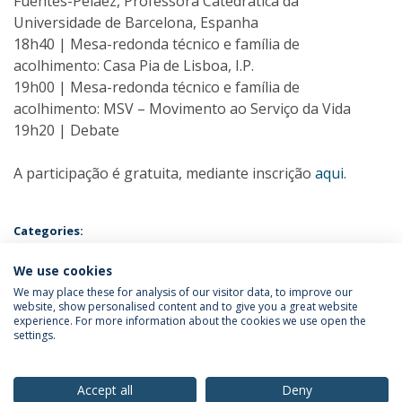
Fuentes-Peláez, Professora Catedrática da
Universidade de Barcelona, Espanha
18h40 | Mesa-redonda técnico e família de
acolhimento: Casa Pia de Lisboa, I.P.
19h00 | Mesa-redonda técnico e família de
acolhimento: MSV – Movimento ao Serviço da Vida
19h20 | Debate
A participação é gratuita, mediante inscrição
aqui
.
Categories:
Pós-Graduação em Sistema de Promoção e Proteção de Crianças e
Jovens
We use cookies
Post-graduate and Advanced Training School
Post-
graduate Programs
We may place these for analysis of our visitor data, to improve our
website, show personalised content and to give you a great website
experience. For more information about the cookies we use open the
settings.
Privacy Policy
Terms & Conditions
Rights of Data Subjects
Accept all
Deny