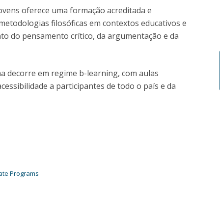
Programs
Jovens oferece uma formação acreditada e
MYFCH PhDs
metodologias filosóficas em contextos educativos e
nto do pensamento crítico, da argumentação e da
a decorre em regime b-learning, com aulas
acessibilidade a participantes de todo o país e da
ate Programs