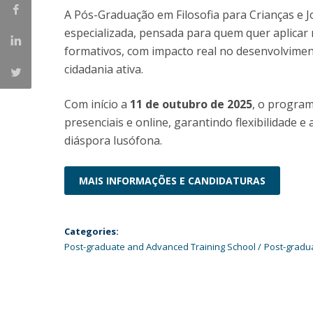
A Pós-Graduação em Filosofia para Crianças e 
Católica Research Centre for Psychological, Family and
especializada, pensada para quem quer aplicar 
Social Wellbeing
formativos, com impacto real no desenvolvime
cidadania ativa.
Com início a
11 de outubro de 2025
, o program
presenciais e online, garantindo flexibilidade e 
diáspora lusófona.
MAIS INFORMAÇÕES E CANDIDATURAS
Categories:
Post-graduate and Advanced Training School
Post-gradu