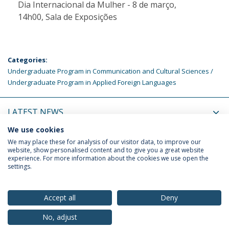
Dia Internacional da Mulher - 8 de março,
14h00, Sala de Exposições
Categories:
Undergraduate Program in Communication and Cultural Sciences
Undergraduate Program in Applied Foreign Languages
LATEST NEWS
We use cookies
UPCOMING EVENTS
We may place these for analysis of our visitor data, to improve our
website, show personalised content and to give you a great website
experience. For more information about the cookies we use open the
settings.
Privacy Policy
Terms & Conditions
Rights of Data Subjects
Accept all
Deny
No, adjust
© 2026 Universidade Católica Portuguesa