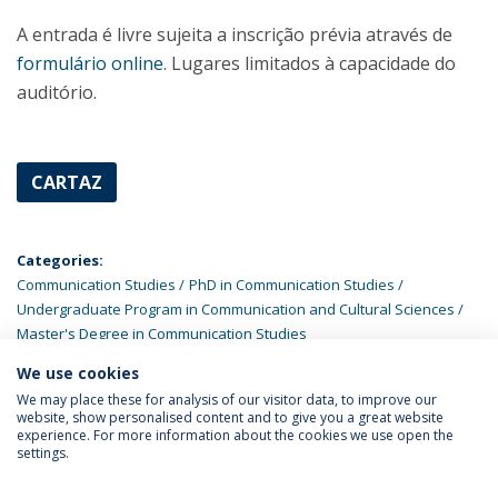
A entrada é livre sujeita a inscrição prévia através de
formulário online
. Lugares limitados à capacidade do
auditório.
CARTAZ
Categories:
Communication Studies
PhD in Communication Studies
Undergraduate Program in Communication and Cultural Sciences
Master's Degree in Communication Studies
We use cookies
LATEST NEWS
We may place these for analysis of our visitor data, to improve our
website, show personalised content and to give you a great website
experience. For more information about the cookies we use open the
settings.
Privacy Policy
Terms & Conditions
Rights of Data Subjects