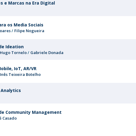
Programs
 e Marcas na Era Digital
MYFCH PhDs
ra os Media Sociais
oares
Filipe Nogueira
de Ideation
Hugo Tornelo
Gabriele Donada
obile, IoT, AR/VR
Inês Teixeira Botelho
& Analytics
o de Community Management
é Casado