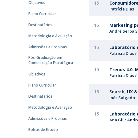
Objetivos
15
Consumidores
Católica Research Centre for Psychological, Family and
Patrícia Dias
Plano Curricular
Social Wellbeing
Destinatários
15
Marketing pa
André Serpa S
Metodologia e Avaliação
Admissões e Propinas
15
Laboratório 
Patrícia Dias
Pós-Graduação em
Comunicação Estratégica
15
Trends 4.0: M
Objetivos
Patrícia Dias
Plano Curricular
15
Search, UX 
Destinatários
Inês Salgado
Metodologia e Avaliação
15
Laboratóri
Admissões e Propinas
Ana Gil
Andr
Bolsas de Estudo